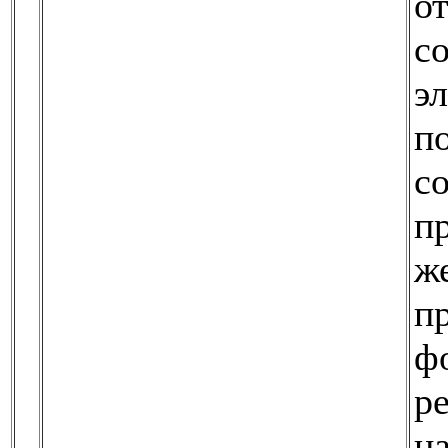
о
с
э
п
с
п
ж
п
ф
р
на