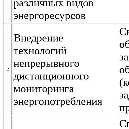
различных видов
энергоресурсов
С
Внедрение
о
технологий
з
непрерывного
о
2
дистанционного
(к
мониторинга
з
энергопотребления
п
С