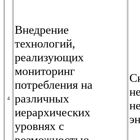
Внедрение
технологий,
реализующих
мониторинг
С
потребления на
н
различных
4
н
иерархических
э
уровнях с
возможностью