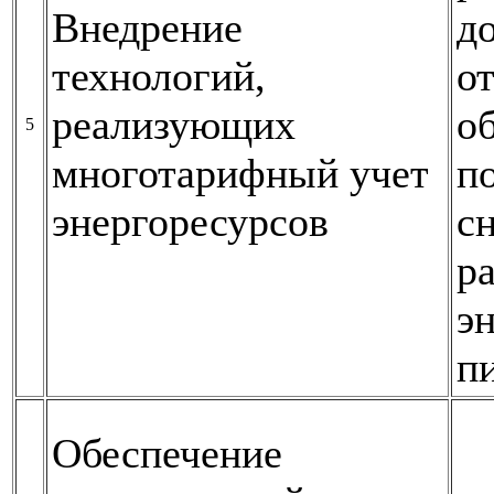
Внедрение
д
технологий,
о
реализующих
о
5
многотарифный учет
п
энергоресурсов
с
р
э
п
Обеспечение