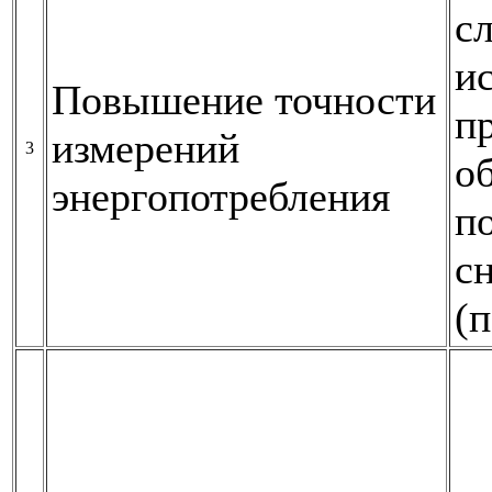
с
и
Повышение точности
п
измерений
3
о
энергопотребления
п
с
(п