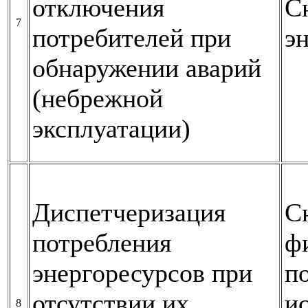
отключения
С
7
потребителей при
э
обнаружении аварий
(небрежной
эксплуатации)
Диспетчеризация
С
потребления
ф
энергоресурсов при
по
отсутствии их
и
8